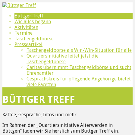
Zum
Inhalt
Büttger Treff
Quartiersinitiative Älter werden in Büttgen
Büttger Treff
springen
Wie alles begann
Aktivitäten
Termine
Taschengeldbörse
Presseartikel
Taschengeldbörse als Win-Win-Situation für alle
Quartiersinitiative leitet jetzt die
Taschengeldbörse
Caritas übernimmt Taschengeldbörse und sucht
Ehrenamtler
Gesprächskreis für pflegende Angehörige bietet
viele Facetten
BÜTTGER TREFF
Kaffee, Gespräche, Infos und mehr
Im Rahmen der „Quartiersinitiative Älterwerden in
Büttgen“ laden wir Sie herzlich zum Büttger Treff ein.