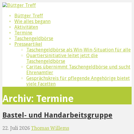
Zum
Inhalt
Büttger Treff
Quartiersinitiative Älter werden in Büttgen
Büttger Treff
springen
Wie alles begann
Aktivitäten
Termine
Taschengeldbörse
Presseartikel
Taschengeldbörse als Win-Win-Situation für alle
Quartiersinitiative leitet jetzt die
Taschengeldbörse
Caritas übernimmt Taschengeldbörse und sucht
Ehrenamtler
Gesprächskreis für pflegende Angehörige bietet
viele Facetten
Archiv: Termine
Bastel- und Handarbeitsgruppe
22. Juli 2026
Thomas Willems