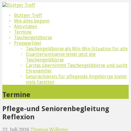
Zum
Inhalt
Büttger Treff
Quartiersinitiative Älter werden in Büttgen
Büttger Treff
springen
Wie alles begann
Aktivitäten
Termine
Taschengeldbörse
Presseartikel
Taschengeldbörse als Win-Win-Situation für alle
Quartiersinitiative leitet jetzt die
Taschengeldbörse
Caritas übernimmt Taschengeldbörse und sucht
Ehrenamtler
Gesprächskreis für pflegende Angehörige bietet
viele Facetten
Termine
Pflege-und Seniorenbegleitung
Reflexion
22. Juli 2026
Thomas Willems